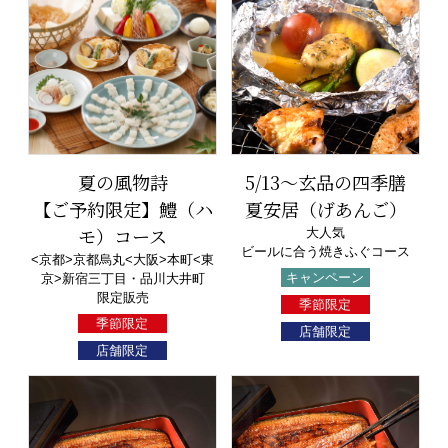
夏の風物詩
5/13～玄品の四季膳
【ご予約限定】鱧（ハ
夏安居（げあんご）
モ）コース
大人気
ビールに合う焼きふぐコース
<京都>京都烏丸<大阪>本町<東
キャンペーン
京>新宿三丁目・品川大井町
限定販売
季節限定
季節限定
店舗限定
店舗限定