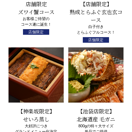
店舗限定
【店舗限定】
ズワイ蟹コース
熟成とらふぐ玄也玄コ
ース
お客様ご待望の
コース遂に誕生！
白子付き
店舗限定
とらふぐフルコース！
店舗限定
【神楽坂限定】
【池袋店限定】
せいろ蒸し
北海道産 毛ガニ
大好評につき
800gの特々大サイズ
グランドメニュー化決定
単品でご提供