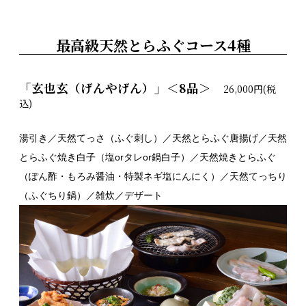
最高級天然とらふぐコース4種
「玄也玄（げんやげん）」＜8品＞
26,000円(税
込)
湯引き／天然てっさ（ふぐ刺し）／天然とらふぐ唐揚げ／天然
とらふぐ焼き白子（塩orタレor鍋白子）／天然焼きとらふぐ
（ぽん酢・もろみ醤油・特製ネギ塩にんにく）／天然てっちり
（ふぐちり鍋）／雑炊／デザート