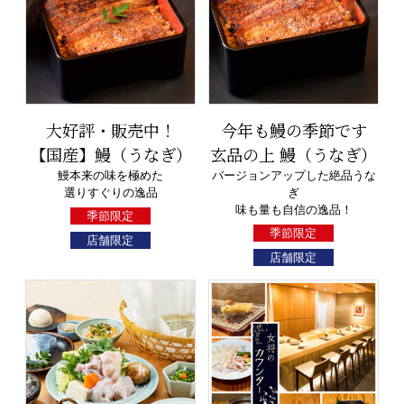
大好評・販売中！
今年も鰻の季節です
【国産】鰻（うなぎ）
玄品の上 鰻（うなぎ）
鰻本来の味を極めた
バージョンアップした絶品うな
選りすぐりの逸品
ぎ
味も量も自信の逸品！
季節限定
季節限定
店舗限定
店舗限定