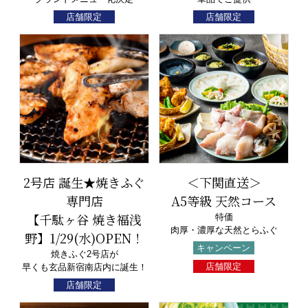
店舗限定
店舗限定
2号店 誕生★焼きふぐ
＜下関直送＞
専門店
A5等級 天然コース
【千駄ヶ谷 焼き福浅
特価
肉厚・濃厚な天然とらふぐ
野】1/29(水)OPEN！
キャンペーン
焼きふぐ2号店が
店舗限定
早くも玄品新宿南店内に誕生！
店舗限定