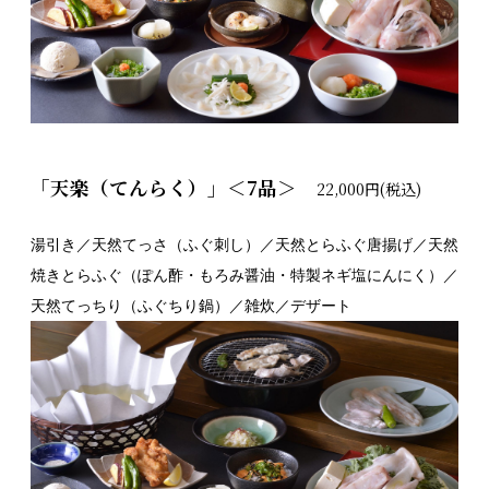
「天楽（てんらく）」＜7品＞
22,000円(税込)
湯引き／天然てっさ（ふぐ刺し）／天然とらふぐ唐揚げ／天然
焼きとらふぐ（ぽん酢・もろみ醤油・特製ネギ塩にんにく）／
天然てっちり（ふぐちり鍋）／雑炊／デザート