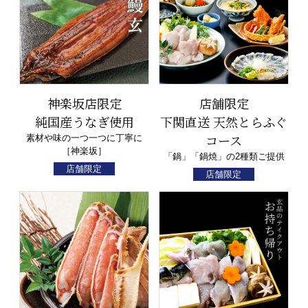
神楽坂店限定
店舗限定
純国産うなぎ使用
下関直送 天然とらふぐ
コース
素材や味の一つ一つに丁寧に
［神楽坂］
「鍋」「鍋焼」の2種類ご提供
店舗限定
店舗限定