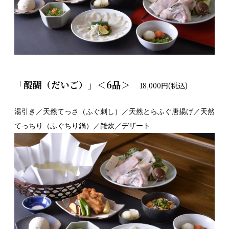
「醍醐（だいご）」＜6品＞
18,000円(税込)
湯引き／天然てっさ（ふぐ刺し）／天然とらふぐ唐揚げ／天然
てっちり（ふぐちり鍋）／雑炊／デザート