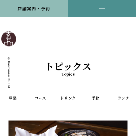
店舗案内・予約
© Kanmonkai Co.,Ltd.
トピックス
Topics
単品
コース
ドリンク
季節
ランチ