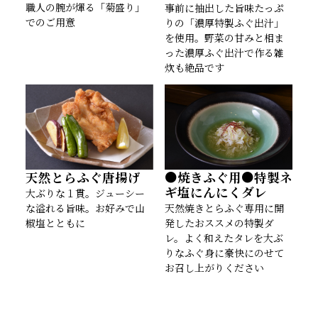
職人の腕が煇る「菊盛り」
事前に抽出した旨味たっぷ
でのご用意
りの「濃厚特製ふぐ出汁」
を使用。野菜の甘みと相ま
った濃厚ふぐ出汁で作る雑
炊も絶品です
天然とらふぐ唐揚げ
●焼きふぐ用●特製ネ
ギ塩にんにくダレ
大ぶりな１貫。ジューシー
な溢れる旨味。お好みで山
天然焼きとらふぐ専用に開
椒塩とともに
発したおススメの特製ダ
レ。よく和えたタレを大ぶ
りなふぐ身に豪快にのせて
お召し上がりください