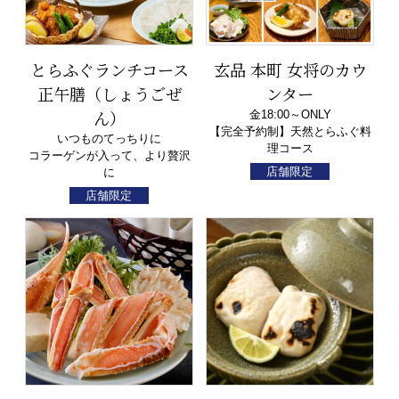
とらふぐランチコース
玄品 本町 女将のカウ
正午膳（しょうごぜ
ンター
ん）
金18:00～ONLY
【完全予約制】天然とらふぐ料
いつものてっちりに
理コース
コラーゲンが入って、より贅沢
店舗限定
に
店舗限定