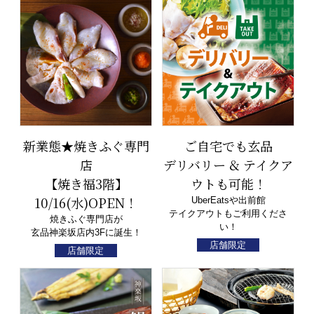
新業態★焼きふぐ専門
ご自宅でも玄品
店
デリバリー & テイクア
【焼き福3階】
ウトも可能！
10/16(水)OPEN！
UberEatsや出前館
テイクアウトもご利用くださ
焼きふぐ専門店が
い！
玄品神楽坂店内3Fに誕生！
店舗限定
店舗限定