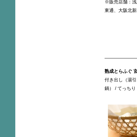
※販売店舗：浅
東通、大阪北新
熟成とらふぐ 玄
付き出し（湯引き
鍋） / てっちり