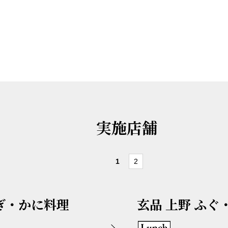
実施店舗
1
2
ぎ・かに料理
玄品 上野 ふ