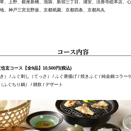
草、上野、銀座新橋、池袋、新宿三丁目、浦安、法善寺総本店、
地、神戸三宮北野坂、京都祇園、京都四条、京都烏丸
コース内容
也玄コース【全9品】10,500円(税込)
） / ふぐ刺し（てっさ） / ふぐ唐揚げ / 焼きふぐ / 純金鍋コラーゲ
（ふぐちり鍋） / 雑炊 / デザート