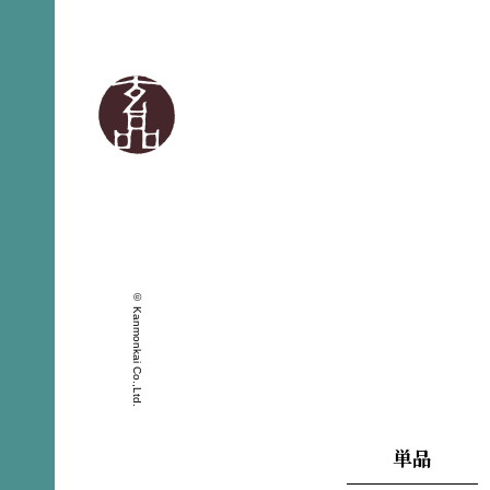
© Kanmonkai Co.,Ltd.
単品