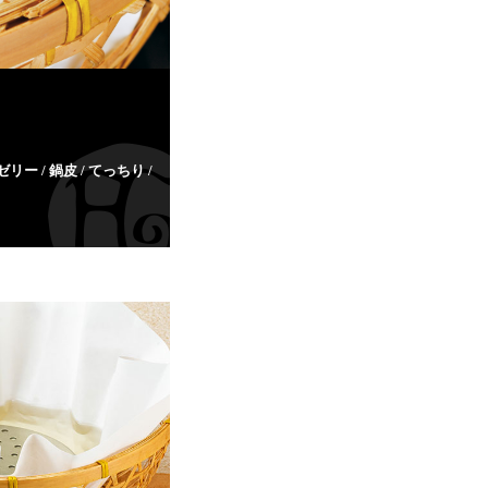
 / 鍋皮 / てっちり /