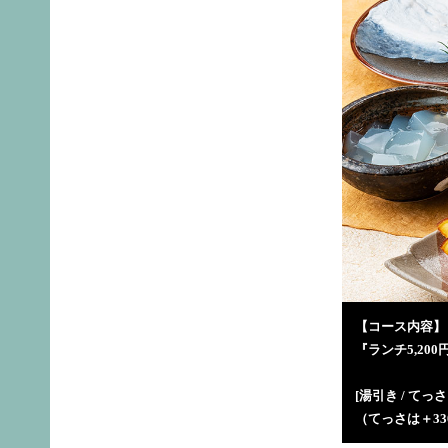
【コース内容】
『ランチ5,200
[湯引き / てっ
（てっさは＋3