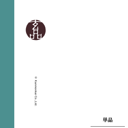
© Kanmonkai Co.,Ltd.
単品