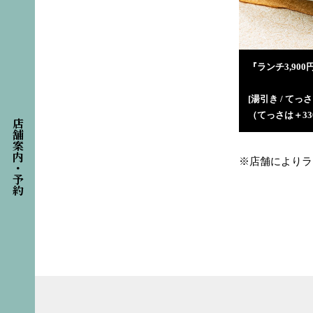
『ランチ3,900
[湯引き / てっさ
（てっさは＋3
店舗案内・予約
※店舗によりラ