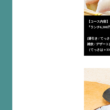
【コース内容】
『ランチ6,300
[湯引き / てっ
雑炊 / デザート]
（てっさは＋3