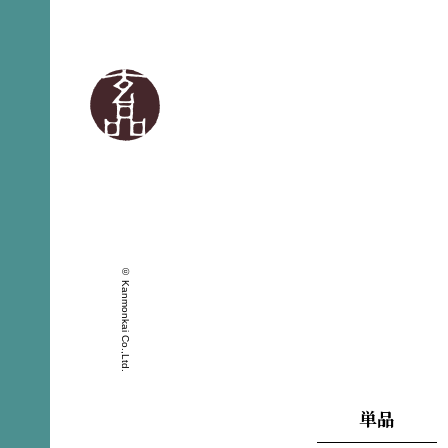
© Kanmonkai Co.,Ltd.
単品