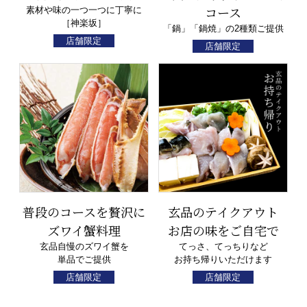
コース
素材や味の一つ一つに丁寧に
［神楽坂］
「鍋」「鍋焼」の2種類ご提供
店舗限定
店舗限定
普段のコースを贅沢に
玄品のテイクアウト
ズワイ蟹料理
お店の味をご自宅で
玄品自慢のズワイ蟹を
てっさ、てっちりなど
単品でご提供
お持ち帰りいただけます
店舗限定
店舗限定