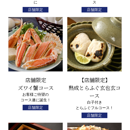
に
ス
店舗限定
店舗限定
店舗限定
【店舗限定】
ズワイ蟹コース
熟成とらふぐ玄也玄コ
ース
お客様ご待望の
コース遂に誕生！
白子付き
店舗限定
とらふぐフルコース！
店舗限定