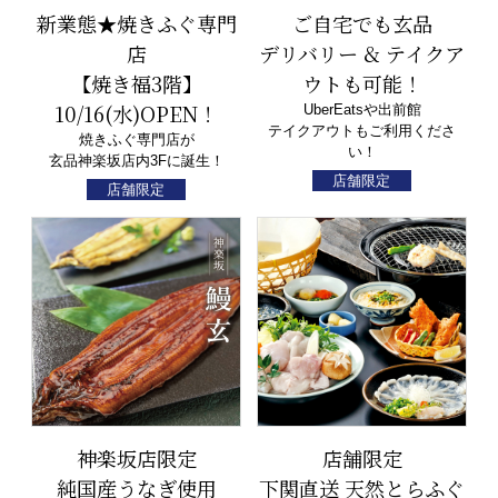
新業態★焼きふぐ専門
ご自宅でも玄品
店
デリバリー & テイクア
【焼き福3階】
ウトも可能！
10/16(水)OPEN！
UberEatsや出前館
テイクアウトもご利用くださ
焼きふぐ専門店が
い！
玄品神楽坂店内3Fに誕生！
店舗限定
店舗限定
神楽坂店限定
店舗限定
純国産うなぎ使用
下関直送 天然とらふぐ