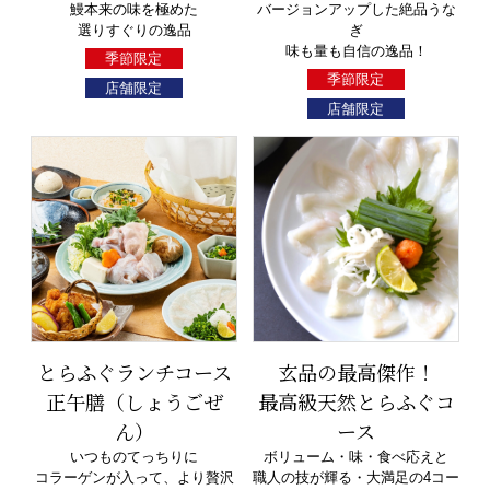
鰻本来の味を極めた
バージョンアップした絶品うな
選りすぐりの逸品
ぎ
味も量も自信の逸品！
季節限定
季節限定
店舗限定
店舗限定
とらふぐランチコース
玄品の最高傑作！
正午膳（しょうごぜ
最高級天然とらふぐコ
ん）
ース
いつものてっちりに
ボリューム・味・食べ応えと
コラーゲンが入って、より贅沢
職人の技が輝る・大満足の4コー