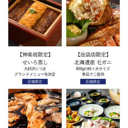
【神楽坂限定】
【池袋店限定】
せいろ蒸し
北海道産 毛ガニ
大好評につき
800gの特々大サイズ
グランドメニュー化決定
単品でご提供
店舗限定
店舗限定