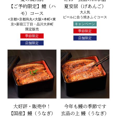
【ご予約限定】鱧（ハ
夏安居（げあんご）
モ）コース
大人気
ビールに合う焼きふぐコース
<京都>京都烏丸<大阪>本町<東
キャンペーン
京>新宿三丁目・品川大井町
限定販売
季節限定
季節限定
店舗限定
店舗限定
大好評・販売中！
今年も鰻の季節です
【国産】鰻（うなぎ）
玄品の上 鰻（うなぎ）