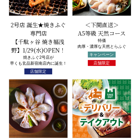
2号店 誕生★焼きふぐ
＜下関直送＞
専門店
A5等級 天然コース
【千駄ヶ谷 焼き福浅
特価
肉厚・濃厚な天然とらふぐ
野】1/29(水)OPEN！
キャンペーン
焼きふぐ2号店が
店舗限定
早くも玄品新宿南店内に誕生！
店舗限定