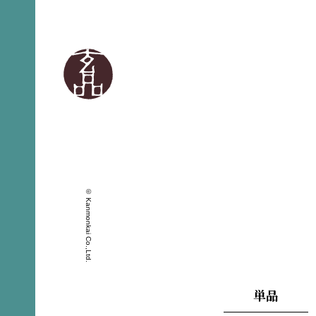
© Kanmonkai Co.,Ltd.
単品