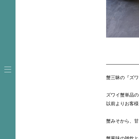
蟹三昧の『ズワ
ズワイ蟹単品の
以前よりお客様
蟹みそから、甘
蟹風味の雑炊と