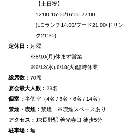
【土日祝】
12:00-15:00/16:00-22:00
(LOランチ14:00/フード21:00/ドリン
ク21:30)
定休日
月曜
※8/10(月)休まず営業
※8/12(水),8/18(火)臨時休業
総席数
70席
宴会最大人数
28名
個室
半個室（4名 / 6名・6名 / 14名）
禁煙・喫煙
禁煙 ※喫煙スペースあり
アクセス
JR長野駅 善光寺口 徒歩5分
駐車場
無