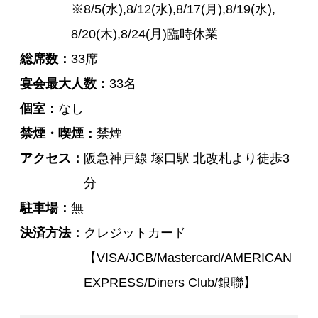
※8/5(水),8/12(水),8/17(月),8/19(水),
8/20(木),8/24(月)臨時休業
総席数
33席
宴会最大人数
33名
個室
なし
禁煙・喫煙
禁煙
アクセス
阪急神戸線 塚口駅 北改札より徒歩3
分
駐車場
無
決済方法
クレジットカード
【VISA/JCB/Mastercard/AMERICAN
EXPRESS/Diners Club/銀聯】