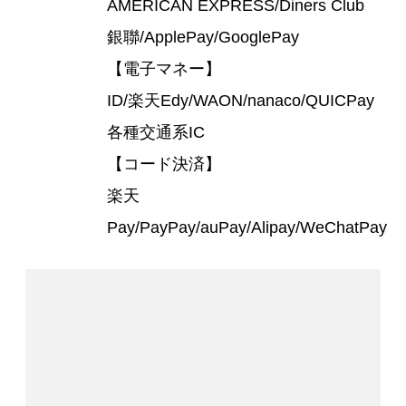
AMERICAN EXPRESS/Diners Club
銀聯/ApplePay/GooglePay
【電子マネー】
ID/楽天Edy/WAON/nanaco/QUICPay
各種交通系IC
【コード決済】
楽天
Pay/PayPay/auPay/Alipay/WeChatPay