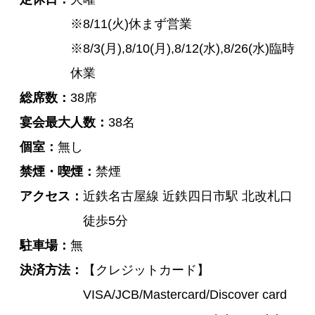
※8/11(火)休まず営業
※8/3(月),8/10(月),8/12(水),8/26(水)臨時
休業
総席数
38席
宴会最大人数
38名
個室
無し
禁煙・喫煙
禁煙
アクセス
近鉄名古屋線 近鉄四日市駅 北改札口
徒歩5分
駐車場
無
決済方法
【クレジットカード】
VISA/JCB/Mastercard/Discover card