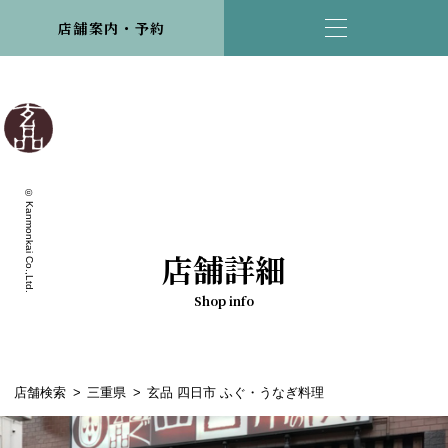
店舗案内・予約
© Kanmonkai Co.,Ltd.
店舗詳細
Shop info
店舗検索
三重県
玄品 四日市 ふぐ・うなぎ料理