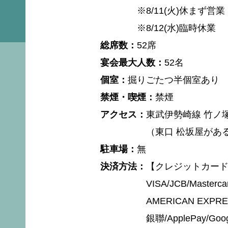
※8/11(火)休まず営業
※8/12(水)臨時休業
総席数
52席
宴会最大人数
52名
個室
掘りごたつ半個室あり
禁煙・喫煙
禁煙
アクセス
東武伊勢崎線 竹ノ塚
（東口 松坂屋があ
駐車場
無
決済方法
【クレジットカー
VISA/JCB/Mastercar
AMERICAN EXPRES
銀聯/ApplePay/Goo