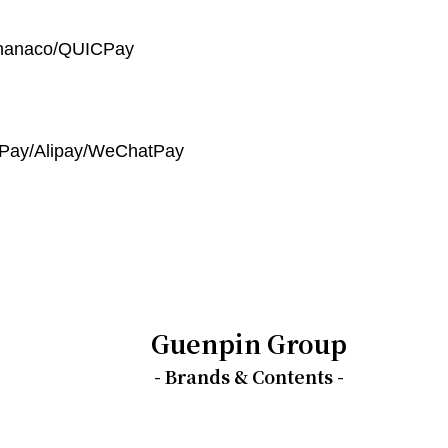
anaco/QUICPay
ay/Alipay/WeChatPay
Guenpin Group
- Brands & Contents -