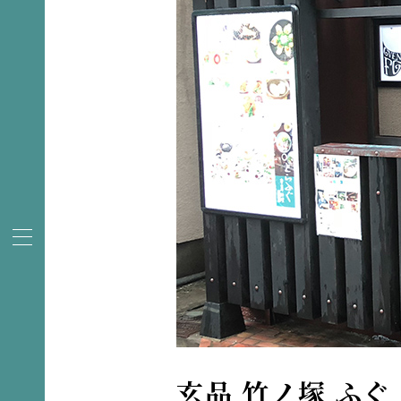
玄品 竹ノ塚 ふ