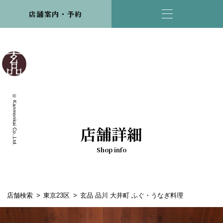
店舗案内・予約
© Kanmonkai Co.,Ltd.
店舗詳細
Shop info
店舗検索
東京23区
玄品 品川 大井町 ふぐ・うなぎ料理