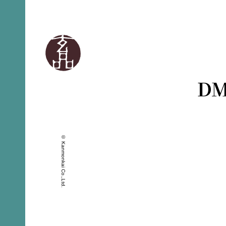
D
© Kanmonkai Co.,Ltd.